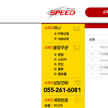
번호
5
작업시
4
직급별
3
이미지
2
인쇄물의
1
이미지