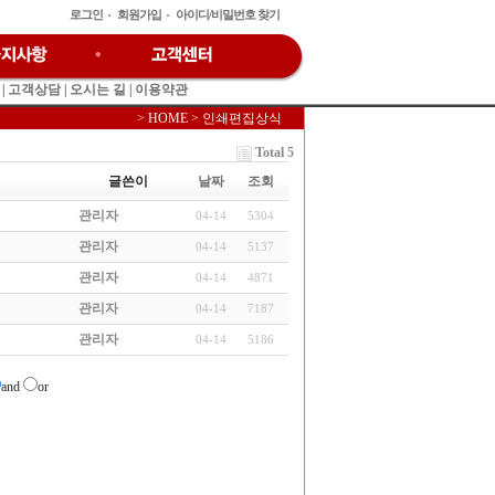
로그인
회원가입
아이디/비밀번호 찾기
|
고객상담
|
오시는 길
|
이용약관
> HOME > 인쇄편집상식
Total 5
글쓴이
날짜
조회
관리자
04-14
5304
관리자
04-14
5137
관리자
04-14
4871
관리자
04-14
7187
관리자
04-14
5186
and
or